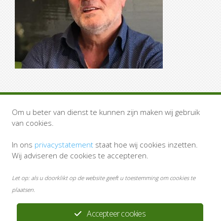
Om u beter van dienst te kunnen zijn maken wij gebruik
van cookies.
Snel naar
In ons
privacystatement
staat hoe wij cookies inzetten.
Thuisarts.nl
Wij adviseren de cookies te accepteren.
Apotheek.nl
Agressieprotocol
Let op: als u doorklikt op de website geeft u toestemming om cookies te
Privacystatement
plaatsen.
Disclaimer
Accepteer cookies