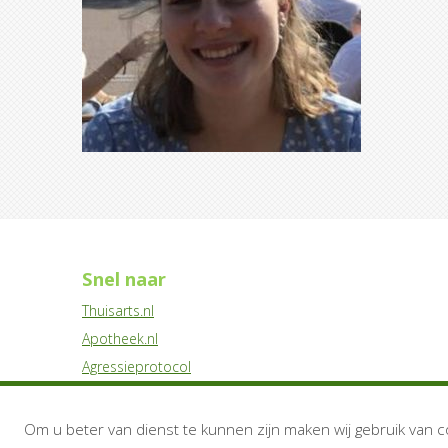
Snel naar
Thuisarts.nl
Apotheek.nl
Agressieprotocol
Privacystatement
Disclaimer
Om u beter van dienst te kunnen zijn maken wij gebruik van c