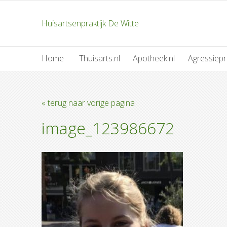
Huisartsenpraktijk De Witte
Home
Thuisarts.nl
Apotheek.nl
Agressiepr
« terug naar vorige pagina
image_123986672