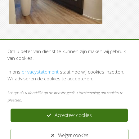
Om u beter van dienst te kunnen zijn maken wij gebruik
van cookies.
Snel naar
In ons
privacystatement
staat hoe wij cookies inzetten.
Thuisarts.nl
Wij adviseren de cookies te accepteren.
Apotheek.nl
Agressieprotocol
Let op: als u doorklikt op de website geeft u toestemming om cookies te
Privacystatement
plaatsen.
Disclaimer
Accepteer cookies
Volg ons
Weiger cookies