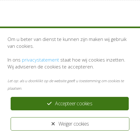
Snel naar
Om u beter van dienst te kunnen zijn maken wij gebruik
Thuisarts.nl
van cookies.
Apotheek.nl
In ons
privacystatement
staat hoe wij cookies inzetten.
Agressieprotocol
Wij adviseren de cookies te accepteren.
Privacystatement
Disclaimer
Let op: als u doorklikt op de website geeft u toestemming om cookies te
plaatsen.
Volg ons
Accepteer cookies
Weiger cookies